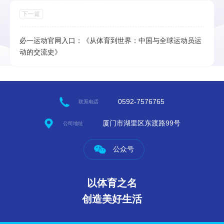
下一篇
必一运动官网入口：《从体育到世界：中国与全球运动员运
动的交流史》
0592-7576765
联系电话
厦门市湖里区东渡路99号
公司地址
公众号
以体育之名
创造美好生活